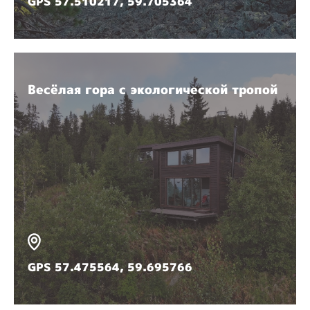
GPS 57.510217, 59.705364
Весёлая гора с экологической тропой
GPS 57.475564, 59.695766