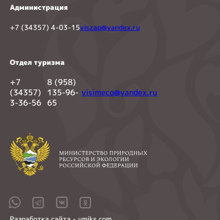
Администрация
+7 (34357) 4-03-15
viszap@yandex.ru
Отдел туризма
+7
8 (958)
(34357)
135-96-
visimeco@yandex.ru
3-36-56
65
Разработка сайта - umiks.com