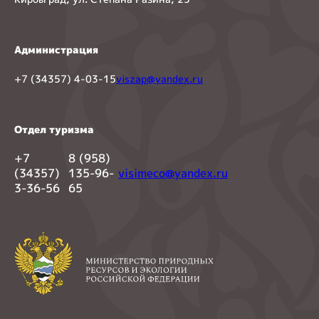
Администрация
+7 (34357) 4-03-15
viszap@yandex.ru
Отдел туризма
+7
8 (958)
(34357)
135-96-
visimeco@yandex.ru
3-36-56
65