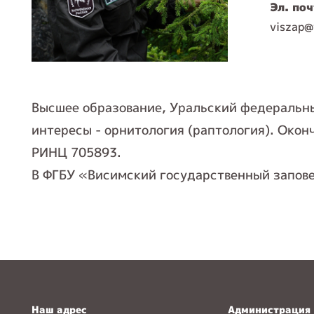
Эл. поч
viszap@
Высшее образование, Уральский федеральный
интересы - орнитология (раптология). Окон
РИНЦ 705893.
В ФГБУ «Висимский государственный заповед
Наш адрес
Администрация