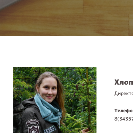
Хлоп
Директ
Телефо
8(3435