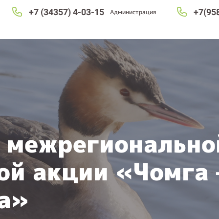
+7 (34357) 4-03-15
+7(95
Администрация
т межрегионально
ой акции «Чомга 
да»