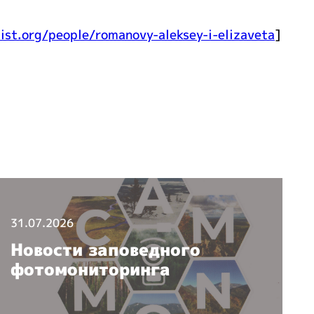
ist.org/people/romanovy-aleksey-i-elizaveta
]
31.07.2026
3
Новости заповедного
фотомониторинга