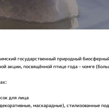
исимский государственный природный биосферны
 акции, посвящённой птице года – чомге (большой
ах:
асок для лица
декоративные, маскарадные), стилизованные под