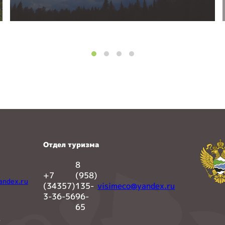
Отдел туризма
8
+7
(958)
andex.ru
(34357)
135-
visimeco@yandex.ru
3-36-56
96-
65
»