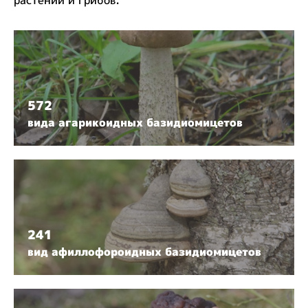
растений и грибов:
572
вида агарикоидных базидиомицетов
241
вид афиллофороидных базидиомицетов