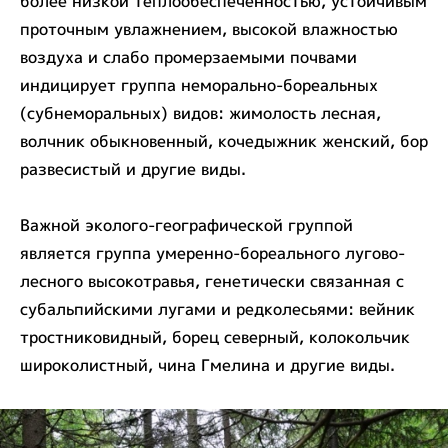
более низкой теплообеспеченностью, устойчивым
проточным увлажнением, высокой влажностью
воздуха и слабо промерзаемыми почвами
индицирует группа неморально-бореальных
(субнеморальных) видов: жимолость лесная,
волчник обыкновенный, кочедыжник женский, бор
развесистый и другие виды.
Важной эколого-географической группой
является группа умеренно-бореального лугово-
лесного высокотравья, генетически связанная с
субальпийскими лугами и редколесьями: вейник
тростниковидный, борец северный, колокольчик
широколистный, чина Гмелина и другие виды.