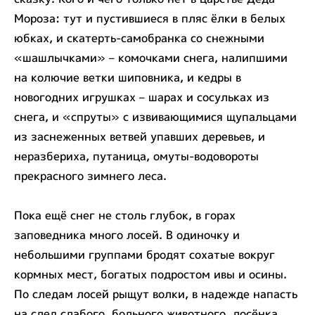
Мороза: тут и пустившиеся в пляс ёлки в белых
юбках, и скатерть-самобранка со снежными
«шашлычками» – комочками снега, налипшими
на колючие ветки шиповника, и кедры в
новогодних игрушках – шарах и сосульках из
снега, и «спруты» с извивающимися щупальцами
из заснеженных ветвей упавших деревьев, и
неразбериха, путаница, омуты-водовороты
прекрасного зимнего леса.
Пока ещё снег не столь глубок, в горах
заповедника много лосей. В одиночку и
небольшими группами бродят сохатые вокруг
кормных мест, богатых подростом ивы и осины.
По следам лосей рыщут волки, в надежде напасть
на след слабого, больного животного, лосёнка