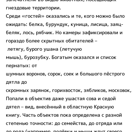
гнездовые территории.
Среди «гостей» оказались и те, кого можно было
ожидать: белка, бурундук, куница, лисица, заяц-
беляк, лось, рябчик. Но камеры зафиксировали и
гораздо более скрытных обитателей –
летягу, бурого ушана (летучую
мышь), бурозубку. Богатым оказался и список
пернатых: от
шумных воронов, сорок, соек и большого пёстрого
дятла до
скромных зарянок, горихвосток, зябликов, московок,
Попали в объектив даже ушастая сова и седой
дятел – вид, внесённый в областную Красную
книгу. Часть объектов пока определена с разной
степенью точности: до семейства, до отряда или
до рода (например, полёвки и мыши ждут своего